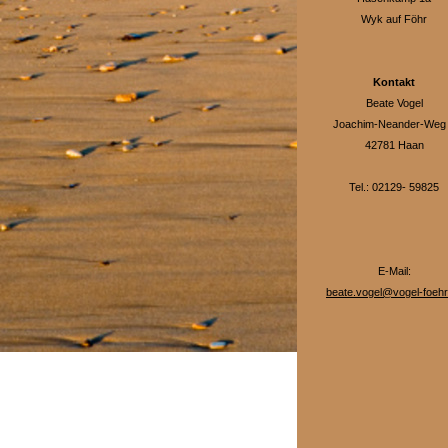
Wyk auf Föhr
Kontakt
Beate Vogel
Joachim-Neander-Weg
42781 Haan
Tel.: 02129- 59825
E-Mail:
beate.vogel@vogel-foehr